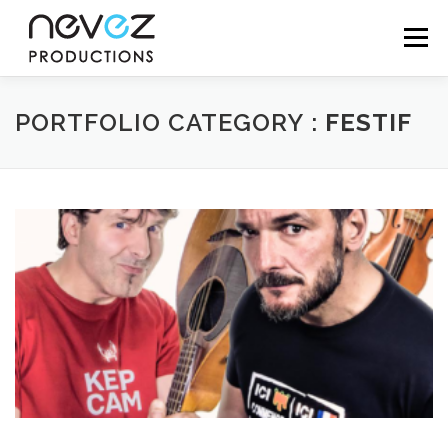
Aller
au
Menu
contenu
ACCUEIL
NEVEZ PRODUCTIONS
ARTISTES
PORTFOLIO CATEGORY :
FESTIF
SPECTACLES
BOUTIQUE
SERVICES
CONTACT